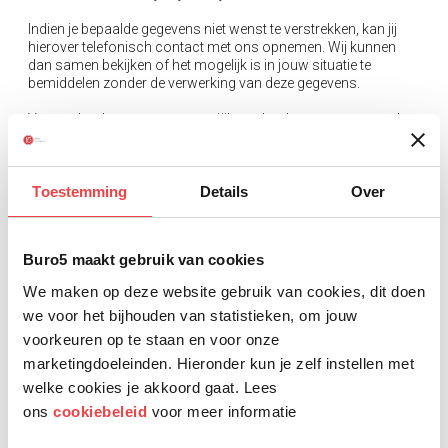
Indien je bepaalde gegevens niet wenst te verstrekken, kan jij
hierover telefonisch contact met ons opnemen. Wij kunnen
dan samen bekijken of het mogelijk is in jouw situatie te
bemiddelen zonder de verwerking van deze gegevens.
Van opdrachtgevers en potentiële opdrachtgevers verzamelen
wij de naam, adres, kantoor gegevens, e-mail adres,
telefoonnummer en de functies van contactpersonen.
Daarnaast houden wij de contactmomenten bij en de
gemaakte afspraken.
Toestemming
Details
Over
Toestemming
Buro5 maakt gebruik van cookies
Jouw persoonsgegevens verzamelen wij op basis van jouw
We maken op deze website gebruik van cookies, dit doen
uitdrukkelijk verleende toestemming, wanneer wij daar wettelijk
we voor het bijhouden van statistieken, om jouw
toe verplicht zijn of indien de verwerking noodzakelijk is voor
voorkeuren op te staan en voor onze
de behartiging van onze gerechtvaardigde belangen. Uiteraard
heb jij het recht om verleende toestemming op ieder moment in
marketingdoeleinden. Hieronder kun je zelf instellen met
te trekken. De intrekking van jouw toestemming heeft geen
welke cookies je akkoord gaat. Lees
invloed op de rechtmatigheid van de verwerking van jouw
ons
cookiebeleid
voor meer informatie
persoonsgegevens voor deze intrekking.