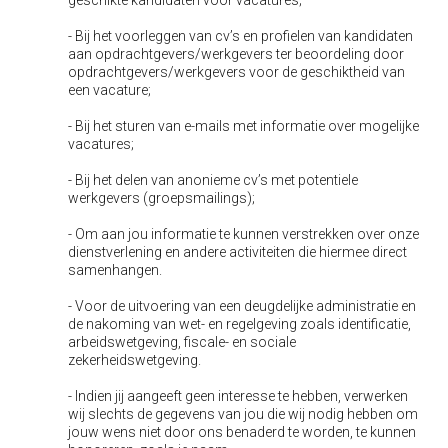
geschikte kandidaten voor vacatures;
- Bij het voorleggen van cv’s en profielen van kandidaten
aan opdrachtgevers/werkgevers ter beoordeling door
o
pdrachtgevers/werkgevers voor de geschiktheid van
een vacature;
- Bij het sturen van e-mails met informatie over mogelijke
vacatures;
- Bij het delen van anonieme cv’s met potentiele
werkgevers (
groepsmailings
);
- Om aan jou informatie te kunnen verstrekken over onze
dienstverlening en andere activiteiten die hiermee direct
samenhangen.
- Voor de uitvoering van een deugdelijke administratie en
de nakoming van wet- en regelgeving zoals identificatie,
arbeidswetgeving, fiscale- en sociale
zekerheidswetgeving.
- Indien jij aangeeft geen interesse te hebben, verwerken
wij slechts de gegevens van jou die wij nodig hebben om
jouw wens niet door ons benaderd te worden, te kunnen