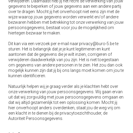
verwijderen. Daarnaast heb jij het recht de verwerking van jouw
gegevens te beperken of jouw gegevens aan een andere partij
over te dragen. Mocht jij het onverhoopt niet eens zijn met de
wijze waarop jouw gegevens worden verwerkt en/of andere
bezwaren hebben met betrekking tot onze verwerking van jouw
persoonsgegevens, bestaat voor jou de mogelijkheid om
hiertegen bezwaar te maken.
Dit kan via een verzoek per e-mail naar privacy@buro-5.be te
sturen. Het is belangrijk dat je je kunt legitimeren en kunt
aantonen dat de gegevens die je wilt inzien, corrigeren of
verwijderen daadwerkelijk van jou zijn. Het is niet toegestaan
om gegevens van andere personen in te zien. Het zou dan ook
mogelijk kunnen zijn dat jij bij ons langs moet komen om jou te
kunnen identificeren.
Natuurlijk helpen wij je graag verder als je klachten hebt over
onze verwerking van jouw persoonsgegevens. Wij gaan ervan
uit dat wij zorgvuldig met jouw persoonsgegevens omgaan en
dat wij altijd gezamenlijk tot een oplossing komen. Mocht jij
hier onverhoopt anders overdenken, staat jou de weg vrij om
een klacht in te dienen bij de
privacytoezichthouder
, de
Autoriteit Persoonsgegevens.