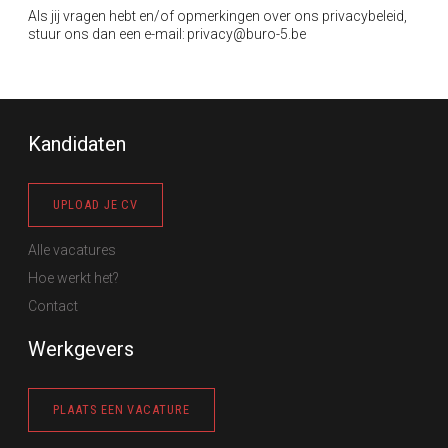
Als jij vragen hebt en/of opmerkingen over ons
privacybeleid
,
stuur ons dan een e-mail:
privacy@buro-5.be
Kandidaten
UPLOAD JE CV
Alle vacatures
Hoe werkt het?
Contact
Werkgevers
PLAATS EEN VACATURE