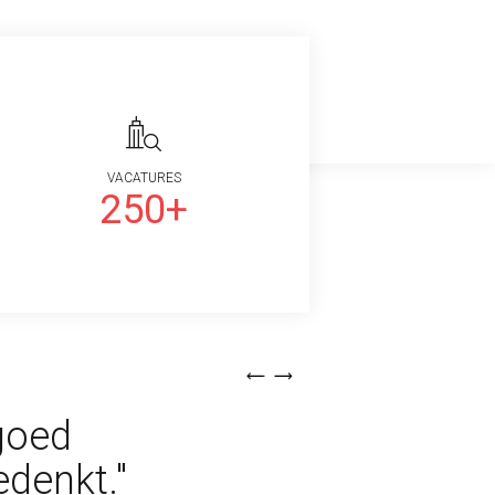
VACATURES
250+
goed
edenkt."