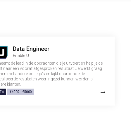
Data Engineer
Enable U
neemt de lead in de opdrachten die je uitvoert en help je de
nt naar een vooraf afgesproken resultaat. Je werkt graag
en met andere collega’s en kijkt daarbij hoe de
ealiseerde resultaten weer ingezet kunnen worden bij
ere klanten.
TA
€4000 - €5000