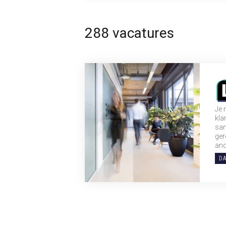
288 vacatures
Je 
kla
sam
ger
and
DA