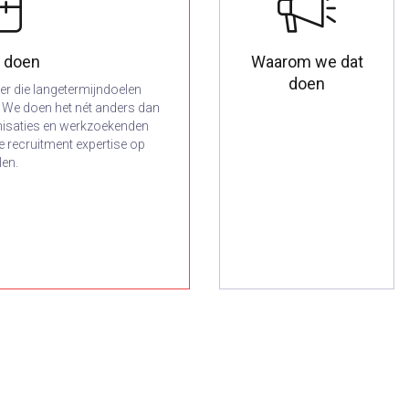
 doen
Waarom we dat
doen
ner die langetermijndoelen
e. We doen het nét anders dan
nisaties en werkzoekenden
e recruitment expertise op
len.