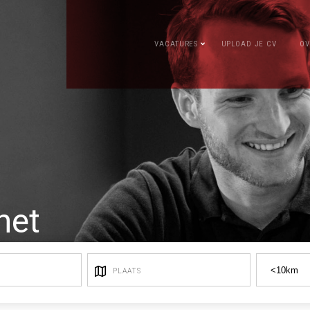
VACATURES
UPLOAD JE CV
OV
het