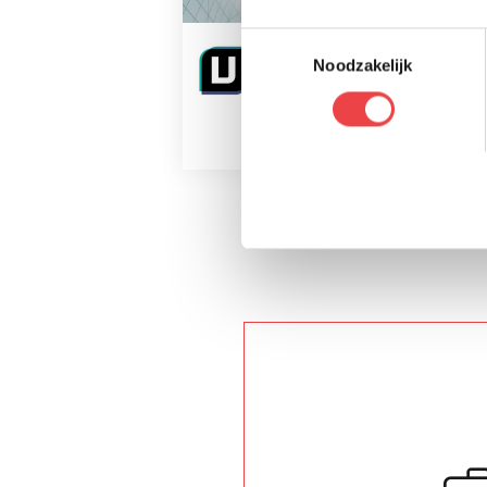
Toestemmingsselectie
Enable U
Noodzakelijk
Amsterdam
1 VACATURE