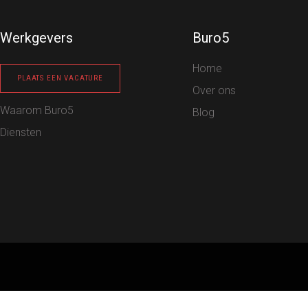
Werkgevers
Buro5
Home
PLAATS EEN VACATURE
Over ons
Waarom Buro5
Blog
Diensten