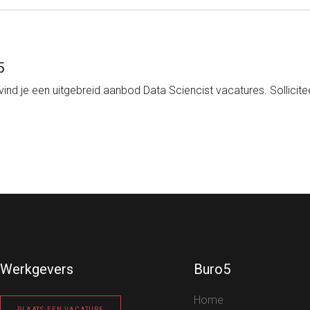
5
 vind je een uitgebreid aanbod Data Sciencist vacatures. Sollicitee
Werkgevers
Buro5
Home
PLAATS EEN VACATURE