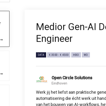
r
Medior Gen-AI D
Engineer
DATA
€ 3500
-
€ 4500
HBO
WO
Open Circle Solutions
Eindhoven
Werk jij het liefst aan praktische ge
automatisering die écht werk uit han
van het bouwen van AI-workflows, h