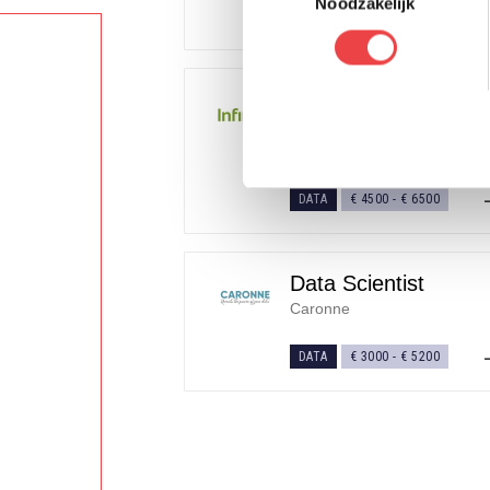
Noodzakelijk
DATA
€ 4000
-
€ 7000
Medior Data
Scientist/Analist
Infiniot
DATA
€ 4500
-
€ 6500
Data Scientist
Caronne
DATA
€ 3000
-
€ 5200