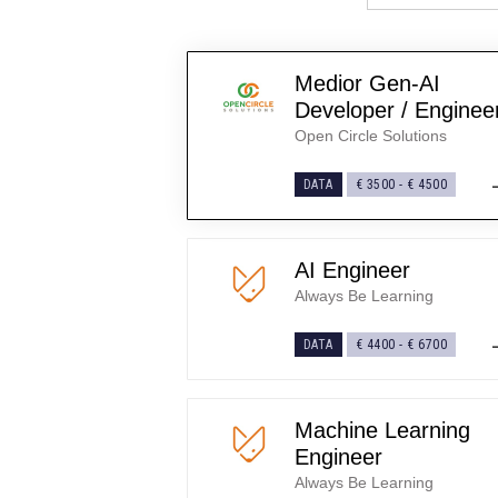
Medior Gen-AI
Developer / Enginee
Open Circle Solutions
DATA
€ 3500
-
€ 4500
AI Engineer
Always Be Learning
DATA
€ 4400
-
€ 6700
Machine Learning
Engineer
Always Be Learning