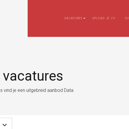
VACATURES
UPLOAD JE CV
OV
 vacatures
ons vind je een uitgebreid aanbod Data