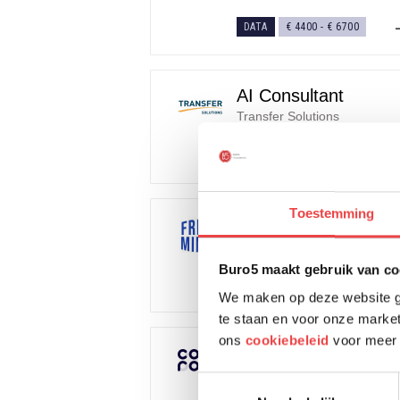
DATA
€ 4400
-
€ 6700
AI Consultant
Transfer Solutions
DATA
Toestemming
AI Engineer
Freshminds
Buro5 maakt gebruik van co
DATA
€ 6500
-
€ 10000
We maken op deze website ge
te staan en voor onze market
ons
cookiebeleid
voor meer 
AI Engineer
Cocoroco
Toestemmingsselectie