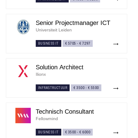
Senior Projectmanager ICT
Universiteit Leiden
BUSINESS IT
€ 5705
-
€ 7297
Solution Architect
Ilionx
INFRASTRUCTUUR
€ 3500
-
€ 5500
Technisch Consultant
Fellowmind
BUSINESS IT
€ 3500
-
€ 6000