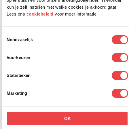
op te staan en voor onze marketingdoeleinden. Hieronder
kun je zelf instellen met welke cookies je akkoord gaat.
Integratie Ontwikkelaar |
Lees ons
cookiebeleid
voor meer informatie
Utrecht
Ilionx
Toestemmingsselectie
BUSINESS IT
€ 4500
-
€ 6000
Noodzakelijk
Voorkeuren
Fuse Integratie Specialist |
Zwolle
Ilionx
Statistieken
BUSINESS IT
€ 4500
-
€ 6000
Marketing
Fuse Integratie Specialist |
Utrecht
OK
Ilionx