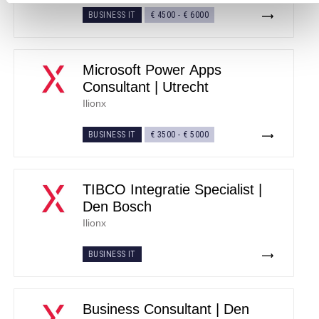
BUSINESS IT
€ 4500
-
€ 6000
Microsoft Power Apps
Consultant | Utrecht
Ilionx
BUSINESS IT
€ 3500
-
€ 5000
TIBCO Integratie Specialist |
Den Bosch
Ilionx
BUSINESS IT
Business Consultant | Den