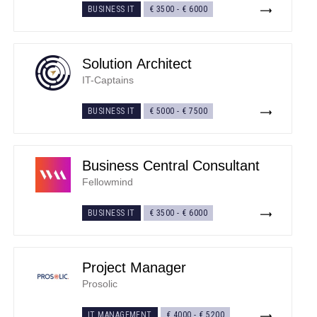
BUSINESS IT
€ 3500
-
€ 6000
Solution Architect
IT-Captains
BUSINESS IT
€ 5000
-
€ 7500
Business Central Consultant
Fellowmind
BUSINESS IT
€ 3500
-
€ 6000
Project Manager
Prosolic
IT MANAGEMENT
€ 4000
-
€ 5200