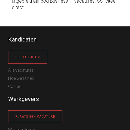
uitgebreid aanbod Business IT vacatures. Solliciteer
direct!
Kandidaten
UPLOAD JE CV
Alle vacatures
Hoe werkt het?
Contact
Werkgevers
PLAATS EEN VACATURE
Waarom Buro5